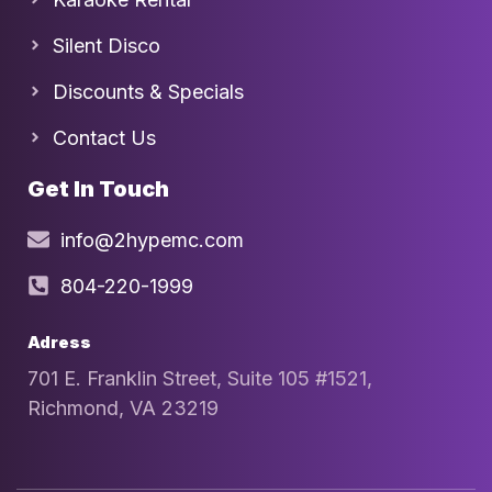
Silent Disco
Discounts & Specials
Contact Us
Get In Touch
info@2hypemc.com
804-220-1999
Adress
701 E. Franklin Street, Suite 105 #1521,
Richmond, VA 23219