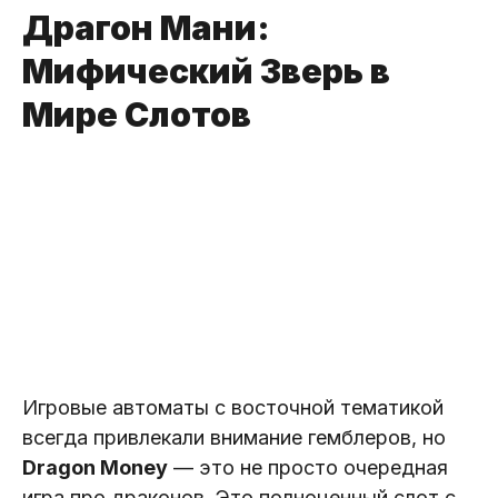
Драгон Мани:
Мифический Зверь в
Мире Слотов
Драгон Мани:
Мифический Зверь в
Мире Слотов
Игровые автоматы с восточной тематикой
всегда привлекали внимание гемблеров, но
Dragon Money
— это не просто очередная
игра про драконов. Это полноценный слот с