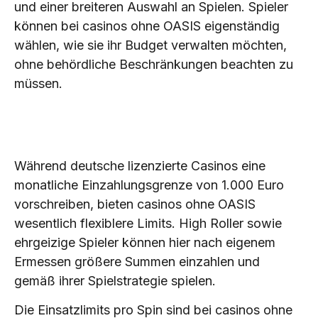
und einer breiteren Auswahl an Spielen. Spieler
können bei casinos ohne OASIS eigenständig
wählen, wie sie ihr Budget verwalten möchten,
ohne behördliche Beschränkungen beachten zu
müssen.
Erhöhte Einzahlungs- und
Einsatzlimits
Während deutsche lizenzierte Casinos eine
monatliche Einzahlungsgrenze von 1.000 Euro
vorschreiben, bieten casinos ohne OASIS
wesentlich flexiblere Limits. High Roller sowie
ehrgeizige Spieler können hier nach eigenem
Ermessen größere Summen einzahlen und
gemäß ihrer Spielstrategie spielen.
Die Einsatzlimits pro Spin sind bei casinos ohne