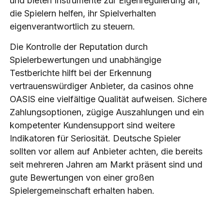
und bieten Instrumente zur Eigenregulierung an,
die Spielern helfen, ihr Spielverhalten
eigenverantwortlich zu steuern.
Die Kontrolle der Reputation durch
Spielerbewertungen und unabhängige
Testberichte hilft bei der Erkennung
vertrauenswürdiger Anbieter, da casinos ohne
OASIS eine vielfältige Qualität aufweisen. Sichere
Zahlungsoptionen, zügige Auszahlungen und ein
kompetenter Kundensupport sind weitere
Indikatoren für Seriosität. Deutsche Spieler
sollten vor allem auf Anbieter achten, die bereits
seit mehreren Jahren am Markt präsent sind und
gute Bewertungen von einer großen
Spielergemeinschaft erhalten haben.
Wie findet man