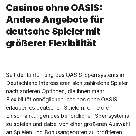
Casinos ohne OASIS:
Andere Angebote für
deutsche Spieler mit
größerer Flexibilität
Seit der Einführung des OASIS-Sperrsystems in
Deutschland interessieren sich zahlreiche Spieler
nach anderen Optionen, die ihnen mehr
Flexibilität ermöglichen. casinos ohne OASIS
erlauben es deutschen Spielern, ohne die
Einschränkungen des behördlichen Sperrsystems
zu spielen und dabei von einer größeren Auswahl
an Spielen und Bonusangeboten zu profitieren.