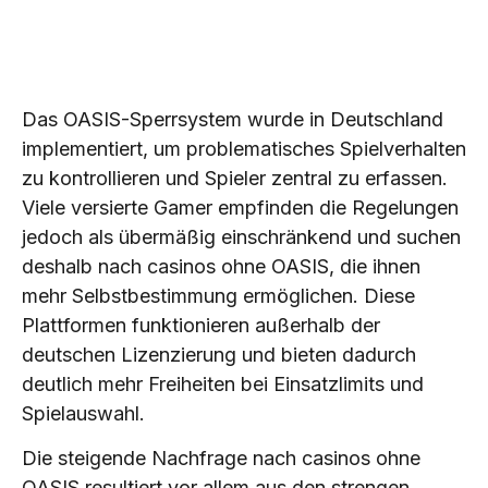
Was sind Casinos ohne OASIS
und warum sind sie beliebt?
Das OASIS-Sperrsystem wurde in Deutschland
implementiert, um problematisches Spielverhalten
zu kontrollieren und Spieler zentral zu erfassen.
Viele versierte Gamer empfinden die Regelungen
jedoch als übermäßig einschränkend und suchen
deshalb nach casinos ohne OASIS, die ihnen
mehr Selbstbestimmung ermöglichen. Diese
Plattformen funktionieren außerhalb der
deutschen Lizenzierung und bieten dadurch
deutlich mehr Freiheiten bei Einsatzlimits und
Spielauswahl.
Die steigende Nachfrage nach casinos ohne
OASIS resultiert vor allem aus den strengen