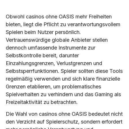
OASIS
Obwohl casinos ohne OASIS mehr Freiheiten
bieten, liegt die Pflicht zu verantwortungsvollem
Spielen beim Nutzer persönlich.
Vertrauenswürdige globale Anbieter stellen
dennoch umfassende Instrumente zur
Selbstkontrolle bereit, darunter
Einzahlungsgrenzen, Verlustgrenzen und
Selbstsperrfunktionen. Spieler sollten diese Tools
regelmäßig verwenden und sich klare finanzielle
Grenzen etablieren, um problematisches
Spielverhalten zu verhindern und das Gaming als
Freizeitaktivität zu betrachten.
Die Wahl von casinos ohne OASIS bedeutet nicht
den Verzicht auf Spielerschutz, sondern erfordert