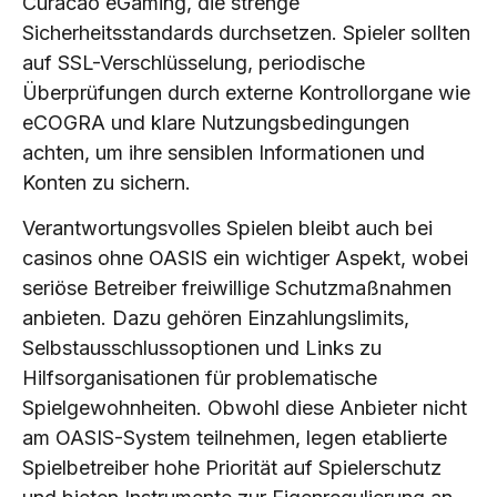
Curacao eGaming, die strenge
Sicherheitsstandards durchsetzen. Spieler sollten
auf SSL-Verschlüsselung, periodische
Überprüfungen durch externe Kontrollorgane wie
eCOGRA und klare Nutzungsbedingungen
achten, um ihre sensiblen Informationen und
Konten zu sichern.
Verantwortungsvolles Spielen bleibt auch bei
casinos ohne OASIS ein wichtiger Aspekt, wobei
seriöse Betreiber freiwillige Schutzmaßnahmen
anbieten. Dazu gehören Einzahlungslimits,
Selbstausschlussoptionen und Links zu
Hilfsorganisationen für problematische
Spielgewohnheiten. Obwohl diese Anbieter nicht
am OASIS-System teilnehmen, legen etablierte
Spielbetreiber hohe Priorität auf Spielerschutz