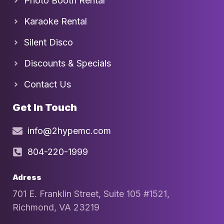
Photo Booth Rental
Karaoke Rental
Silent Disco
Discounts & Specials
Contact Us
Get In Touch
info@2hypemc.com
804-220-1999
Adress
701 E. Franklin Street, Suite 105 #1521,
Richmond, VA 23219