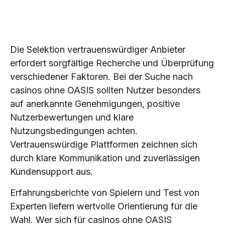
vertrauenswürdige casinos
ohne OASIS?
Die Selektion vertrauenswürdiger Anbieter
erfordert sorgfältige Recherche und Überprüfung
verschiedener Faktoren. Bei der Suche nach
casinos ohne OASIS sollten Nutzer besonders
auf anerkannte Genehmigungen, positive
Nutzerbewertungen und klare
Nutzungsbedingungen achten.
Vertrauenswürdige Plattformen zeichnen sich
durch klare Kommunikation und zuverlässigen
Kundensupport aus.
Erfahrungsberichte von Spielern und Test von
Experten liefern wertvolle Orientierung für die
Wahl. Wer sich für casinos ohne OASIS