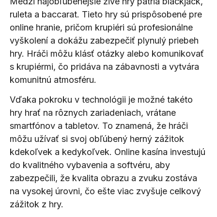
Medzi najobľúbenejšie živé hry patria blackjack,
ruleta a baccarat. Tieto hry sú prispôsobené pre
online hranie, pričom krupiéri sú profesionálne
vyškolení a dokážu zabezpečiť plynulý priebeh
hry. Hráči môžu klásť otázky alebo komunikovať
s krupiérmi, čo pridáva na zábavnosti a vytvára
komunitnú atmosféru.
Vďaka pokroku v technológii je možné takéto
hry hrať na rôznych zariadeniach, vrátane
smartfónov a tabletov. To znamená, že hráči
môžu užívať si svoj obľúbený herný zážitok
kdekoľvek a kedykoľvek. Online kasína investujú
do kvalitného vybavenia a softvéru, aby
zabezpečili, že kvalita obrazu a zvuku zostáva
na vysokej úrovni, čo ešte viac zvyšuje celkový
zážitok z hry.