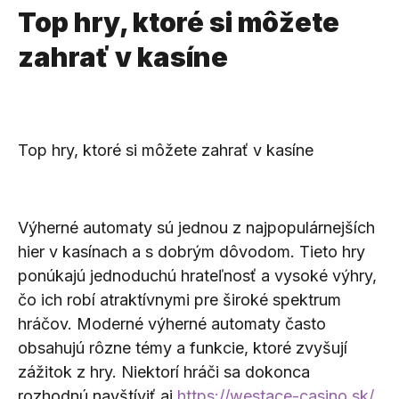
Top hry, ktoré si môžete
zahrať v kasíne
Top hry, ktoré si môžete zahrať v kasíne
Výherné automaty
Výherné automaty sú jednou z najpopulárnejších
hier v kasínach a s dobrým dôvodom. Tieto hry
ponúkajú jednoduchú hrateľnosť a vysoké výhry,
čo ich robí atraktívnymi pre široké spektrum
hráčov. Moderné výherné automaty často
obsahujú rôzne témy a funkcie, ktoré zvyšují
zážitok z hry. Niektorí hráči sa dokonca
rozhodnú navštíviť aj
https://westace-casino.sk/
,