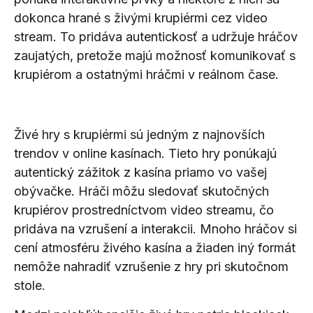
dokonca hrané s živými krupiérmi cez video
stream. To pridáva autentickosť a udržuje hráčov
zaujatých, pretože majú možnosť komunikovať s
krupiérom a ostatnými hráčmi v reálnom čase.
Živé hry s krupiérmi
Živé hry s krupiérmi sú jedným z najnovších
trendov v online kasínach. Tieto hry ponúkajú
autentický zážitok z kasína priamo vo vašej
obývačke. Hráči môžu sledovať skutočných
krupiérov prostredníctvom video streamu, čo
pridáva na vzrušení a interakcii. Mnoho hráčov si
cení atmosféru živého kasína a žiaden iný formát
nemôže nahradiť vzrušenie z hry pri skutočnom
stole.