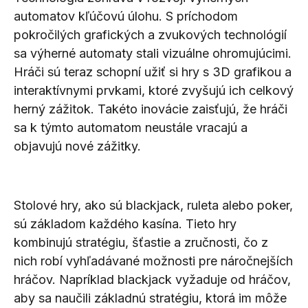
automatov kľúčovú úlohu. S príchodom
pokročilých grafických a zvukových technológií
sa výherné automaty stali vizuálne ohromujúcimi.
Hráči sú teraz schopní užiť si hry s 3D grafikou a
interaktívnymi prvkami, ktoré zvyšujú ich celkový
herný zážitok. Takéto inovácie zaisťujú, že hráči
sa k týmto automatom neustále vracajú a
objavujú nové zážitky.
Stolové hry
Stolové hry, ako sú blackjack, ruleta alebo poker,
sú základom každého kasína. Tieto hry
kombinujú stratégiu, šťastie a zručnosti, čo z
nich robí vyhľadávané možnosti pre náročnejších
hráčov. Napríklad blackjack vyžaduje od hráčov,
aby sa naučili základnú stratégiu, ktorá im môže