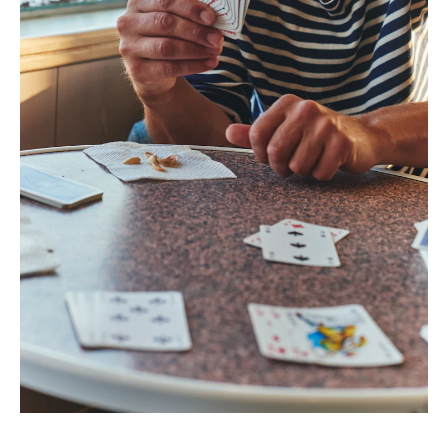
WestAce Slovensko – vaša cesta k