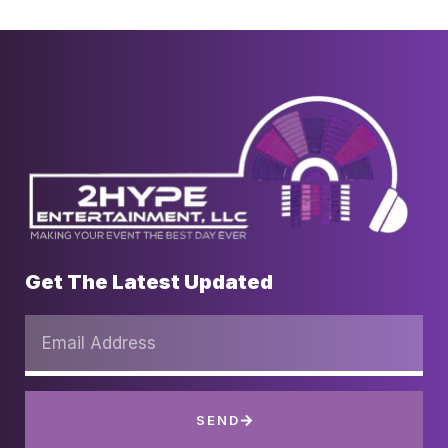
Get The Latest Updated
SEND